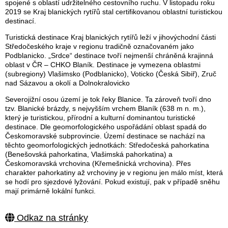
spojené s oblastí udržitelného cestovního ruchu. V listopadu roku
2019 se Kraj blanických rytířů stal certifikovanou oblastní turistickou
destinací.
Turistická destinace Kraj blanických rytířů leží v jihovýchodní části
Středočeského kraje v regionu tradičně označovaném jako
Podblanicko. „Srdce“ destinace tvoří nejmenší chráněná krajinná
oblast v ČR – CHKO Blaník. Destinace je vymezena oblastmi
(subregiony) Vlašimsko (Podblanicko), Voticko (Česká Sibiř), Zruč
nad Sázavou a okolí a Dolnokralovicko
Severojižní osou území je tok řeky Blanice. Ta zároveň tvoří dno
tzv. Blanické brázdy, s nejvyšším vrchem Blaník (638 m n. m.),
který je turistickou, přírodní a kulturní dominantou turistické
destinace. Dle geomorfologického uspořádání oblast spadá do
Českomoravské subprovincie. Území destinace se nachází na
těchto geomorfologických jednotkách: Středočeská pahorkatina
(Benešovská pahorkatina, Vlašimská pahorkatina) a
Českomoravská vrchovina (Křemešnická vrchovina). Přes
charakter pahorkatiny až vrchoviny je v regionu jen málo míst, která
se hodí pro sjezdové lyžování. Pokud existují, pak v případě sněhu
mají primárně lokální funkci.
Odkaz na stránky