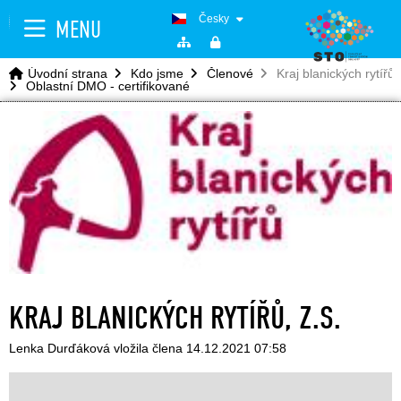
Česky
MENU
Úvodní strana
Kdo jsme
Členové
Kraj blanických rytířů, 
Oblastní DMO - certifikované
KRAJ BLANICKÝCH RYTÍŘŮ, Z.S.
Lenka Durďáková vložila člena 14.12.2021 07:58