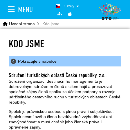
Česky
MENU
Úvodní strana
Kdo jsme
KDO JSME
Pokračujte v nabídce
Sdružení turistických oblastí České republiky, z.s..
Sdružení organizací destinačního managementu je
dobrovolným sdružením členů s cílem hájit a prosazovat
společné zájmy členů spolku za účelem podpory a rozvoje
udržitelného cestovního ruchu v turistických oblastech České
republiky.
Spolek je právnickou osobou s plnou právní subjektivitou.
Spolek nesmí svého člena bezdůvodně zvýhodňovat ani
znevýhodňovat a musí chránit jeho členská práva i
oprávněné zájmy.