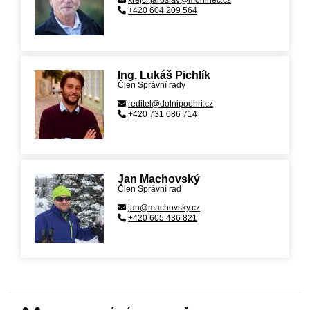
krejci.jaroslav@moninec.cz
+420 604 209 564
Ing. Lukáš Pichlík
Člen Správní rady
reditel@dolnipoohri.cz
+420 731 086 714
Jan Machovský
Člen Správní rad
jan@machovsky.cz
+420 605 436 821