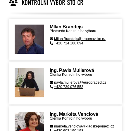
KONTROLNÍ VÝBOR STO ČR
MIlan Brandejs
Předseda Kontrolního výboru
Milan.Brandejs@broumovsko.cz
+420 724 180 094
Ing. Pavla Mullerová
Členka Kontrolního výboru
pavla.mullerova@europraded.cz
+420 739 076 553
Ing. Markéta Venclová
Členka Kontrolního výboru
marketa.venclova@kladskepomezi.cz
+420 602 190 198