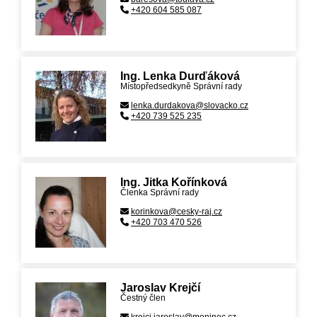
+420 604 585 087
Ing. Lenka Durďáková
Místopředsedkyně Správní rady
lenka.durdakova@slovacko.cz
+420 739 525 235
Ing. Jitka Kořínková
Členka Správní rady
korinkova@cesky-raj.cz
+420 703 470 526
Jaroslav Krejčí
Čestný člen