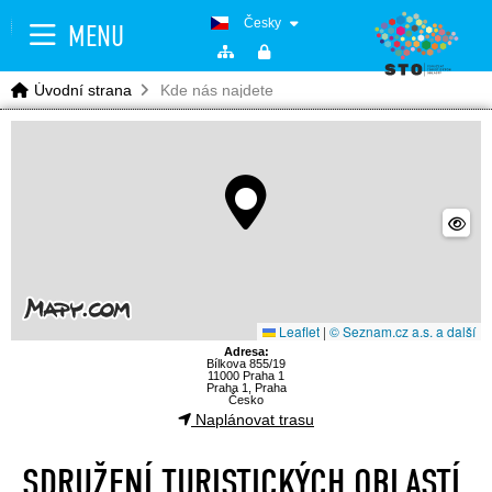
Česky
MENU
Úvodní strana
Kde nás najdete
Leaflet
|
© Seznam.cz a.s. a další
Adresa:
Bílkova 855/19
11000 Praha 1
Praha 1, Praha
Česko
Naplánovat trasu
SDRUŽENÍ TURISTICKÝCH OBLASTÍ