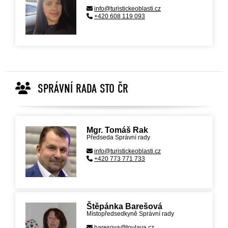
info@turistickeoblasti.cz
+420 608 119 093
SPRÁVNÍ RADA STO ČR
Mgr. Tomáš Rak
Předseda Správní rady
info@turistickeoblasti.cz
+420 773 771 733
Štěpánka Barešová
Místopředsedkyně Správní rady
baresova@toulava.cz