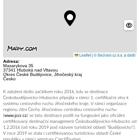
Leaflet
|
© Seznam.cz a.s. a další
Adresa:
Masarykova 35
37341 Hluboká nad Vltavou
Okres České Budějovice, Jihočeský kraj
Česko
K založení došlo začátkem roku 2016, kdy se destinace
Českobudějovicko-Hlubocko připojila v rámci 1. certifikační vlny k
systému cestovního ruchu Jihočeského kraje. V rámci organizace
regionu Jižní Čechy Jihočeskou centrálou cestovního ruchu
www.jccr.cz
(
) se tato destinace podílí na fungování jako oficiální
certifikovaný destinační management Českobudějovicko-Hlubocko od
1.2.2016 (od roku 2019 pod názvem turistické oblasti "Budějovicko").
V roce 2019 se stala i certifikovanou turistickou oblastí České
republiky v rámci agentury CzechTourism.