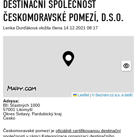
DESTINAČNÍ SPOLEČNOST
ČESKOMORAVSKÉ POMEZÍ, D.S.O.
Lenka Durďáková vložila člena 14.12.2021 08:17
Leaflet
|
© Seznam.cz a.s. a další
Adresa:
Bří Šťastných 1000
57001 Litomyšl
Okres Svitavy, Pardubický kraj
Česko
Českomoravské pomezí je
oficiálně certifikovanou destinační
společností
v rámci Kategorizace organizací destinačního