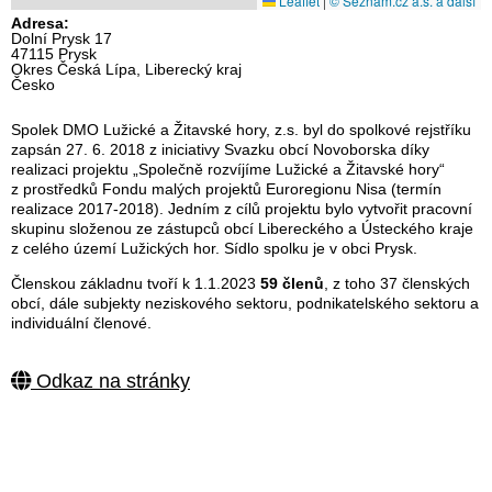
Leaflet
|
© Seznam.cz a.s. a další
Adresa:
Dolní Prysk 17
47115 Prysk
Okres Česká Lípa, Liberecký kraj
Česko
Spolek DMO Lužické a Žitavské hory, z.s. byl do spolkové rejstříku
zapsán 27. 6. 2018 z iniciativy Svazku obcí Novoborska díky
realizaci projektu „Společně rozvíjíme Lužické a Žitavské hory“
z prostředků Fondu malých projektů Euroregionu Nisa (termín
realizace 2017-2018). Jedním z cílů projektu bylo vytvořit pracovní
skupinu složenou ze zástupců obcí Libereckého a Ústeckého kraje
z celého území Lužických hor. Sídlo spolku je v obci Prysk.
Členskou základnu tvoří k 1.1.2023
59 členů
, z toho 37 členských
obcí, dále subjekty neziskového sektoru, podnikatelského sektoru a
individuální členové.
Odkaz na stránky