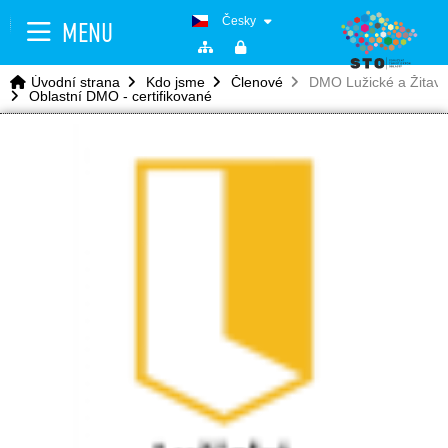
Česky
MENU
Úvodní strana
Kdo jsme
Členové
DMO Lužické a Žitavsk
Oblastní DMO - certifikované