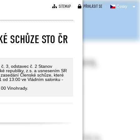
SITEMAP
PŘIHLÁSIT SE
Česky
KÉ SCHŮZE STO ČR
č. 3, odstavec č. 2 Stanov
ské republiky, z.s. a usnesením SR
 zasedání Členské schůze, které
1 od 13:00 ve Vládním salonku -
 00 Vinohrady.